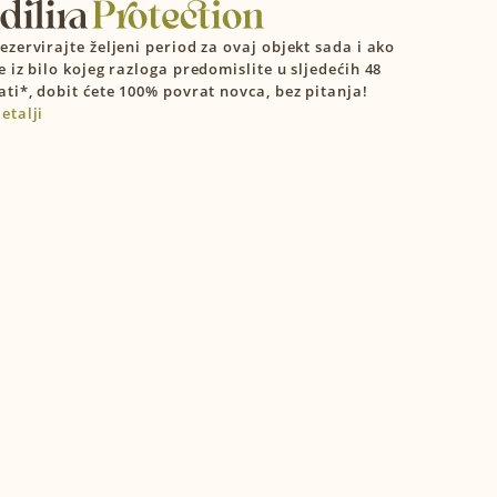
ezervirajte željeni period za ovaj objekt sada i ako
e iz bilo kojeg razloga predomislite u sljedećih 48
OČISTI
POTVRDITE DATUME
ati*, dobit ćete 100% povrat novca, bez pitanja!
etalji