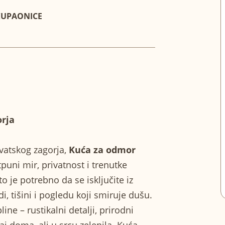
KUPAONICE
Kolovoz 2026
orja
Pon
Uto
Sri
Čet
Pet
Su
0
atskog zagorja,
Kuća za odmor
03
04
05
06
07
0
puni mir, privatnost i trenutke
10
11
12
13
14
1
 je potrebno da se isključite iz
, tišini i pogledu koji smiruje dušu.
17
18
19
20
21
2
ne – rustikalni detalji, prirodni
24
25
26
27
28
2