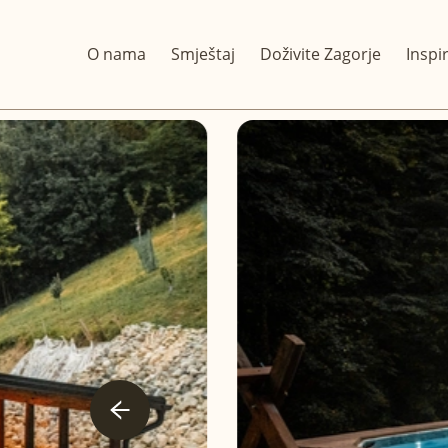
O nama
Smještaj
Doživite Zagorje
Inspi
O nama
Smještaj
Doživite Zagorje
Inspiracije za