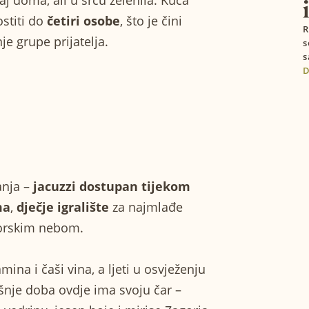
aj doma, ali u srcu zelenila. Kuća
31
stiti do
četiri osobe
, što je čini
R
je grupe prijatelja.
s
s
D
anja –
jacuzzi dostupan tijekom
ma
,
dječje igralište
za najmlađe
orskim nebom.
ina i čaši vina, a ljeti u osvježenju
nje doba ovdje ima svoju čar –