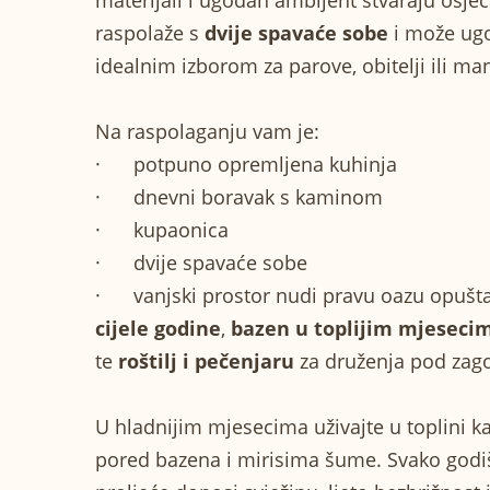
materijali i ugodan ambijent stvaraju osjeć
raspolaže s
dvije spavaće sobe
i može ugo
idealnim izborom za parove, obitelji ili man
Na raspolaganju vam je:
·
potpuno opremljena kuhinja
·
dnevni boravak s kaminom
·
kupaonica
·
dvije spavaće sobe
·
vanjski prostor nudi pravu oazu opušt
cijele godine
,
bazen u toplijim mjeseci
te
roštilj i pečenjaru
za druženja pod zag
U hladnijim mjesecima uživajte u toplini kam
pored bazena i mirisima šume. Svako godiš