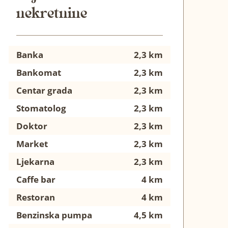
nekretnine
Banka
2,3 km
Bankomat
2,3 km
Centar grada
2,3 km
Stomatolog
2,3 km
Doktor
2,3 km
Market
2,3 km
Ljekarna
2,3 km
Caffe bar
4 km
Restoran
4 km
Benzinska pumpa
4,5 km