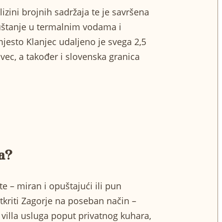
blizini brojnih sadržaja te je savršena
puštanje u termalnim vodama i
esto Klanjec udaljeno je svega 2,5
vec, a također i slovenska granica
ja?
e – miran i opuštajući ili pun
tkriti Zagorje na poseban način –
 villa usluga
poput privatnog kuhara,