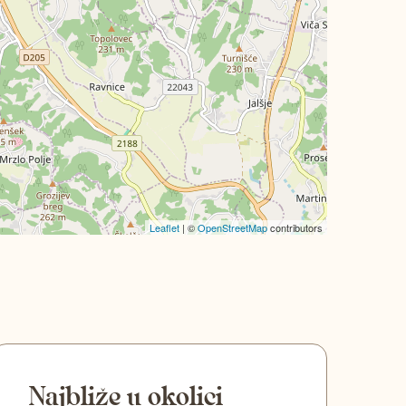
Leaflet
| ©
OpenStreetMap
contributors
Najbliže u okolici