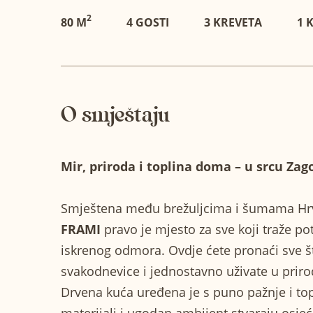
2
80 M
4 GOSTI
3 KREVETA
1 
O smještaju
Mir, priroda i toplina doma – u srcu Zag
Smještena među brežuljcima i šumama Hrv
FRAMI
pravo je mjesto za sve koji traže pot
iskrenog odmora. Ovdje ćete pronaći sve što
svakodnevice i jednostavno uživate u prirodi
Drvena kuća uređena je s puno pažnje i topli