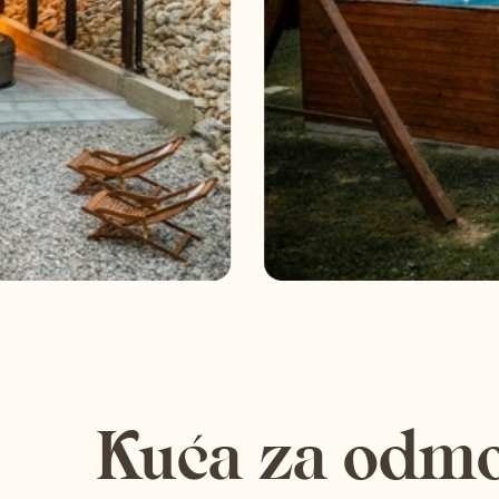
odmor
Usluge u vili
Ostale usluge
Kontakt
Kuća za odm