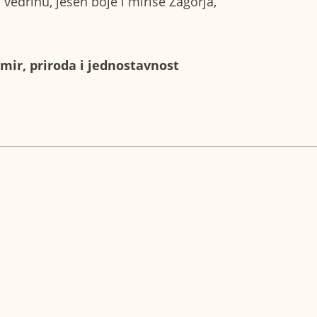
i vedrinu, jesen boje i mirise Zagorja,
 mir, priroda i jednostavnost