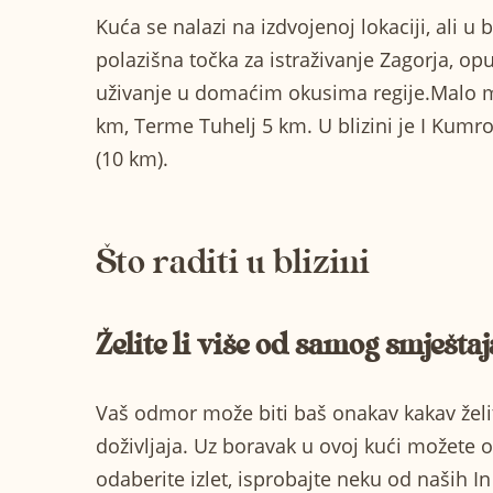
Kuća se nalazi na izdvojenoj lokaciji, ali u 
polazišna točka za istraživanje Zagorja, o
uživanje u domaćim okusima regije.Malo mj
km, Terme Tuhelj 5 km. U blizini je I Kumro
(10 km).
Što raditi u blizini
Želite li više od samog smješta
Vaš odmor može biti baš onakav kakav želit
doživljaja. Uz boravak u ovoj kući možete o
odaberite izlet
, isprobajte neku od naših
In